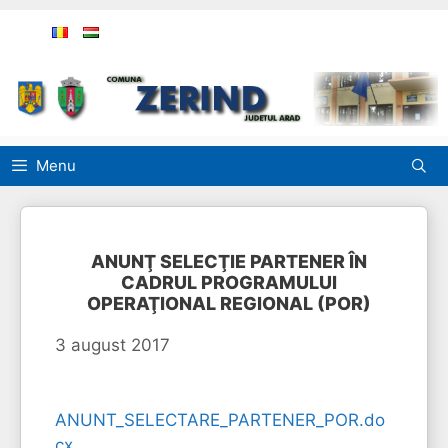
Sari
la
conținut
Menu
ANUNŢ SELECŢIE PARTENER ÎN
CADRUL PROGRAMULUI
OPERAŢIONAL REGIONAL (POR)
3 august 2017
ANUNT_SELECTARE_PARTENER_POR.do
cx