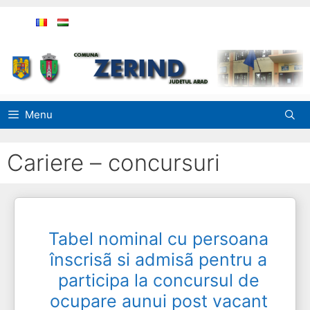
Sari
la
conținut
Menu
Cariere – concursuri
Tabel nominal cu persoana
înscrisã si admisã pentru a
participa la concursul de
ocupare aunui post vacant