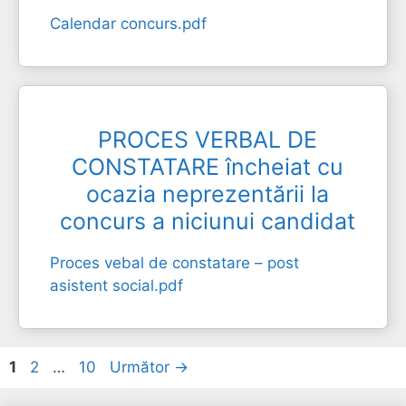
Calendar concurs.pdf
PROCES VERBAL DE
CONSTATARE încheiat cu
ocazia neprezentării la
concurs a niciunui candidat
Proces vebal de constatare – post
asistent social.pdf
Pagina
Pagina
Pagina
1
2
…
10
Următor
→