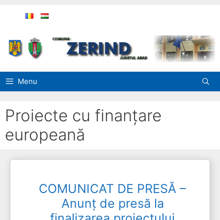
Sari
la
conținut
Menu
Proiecte cu finanţare
europeană
COMUNICAT DE PRESĂ –
Anunț de presă la
finalizarea proiectului