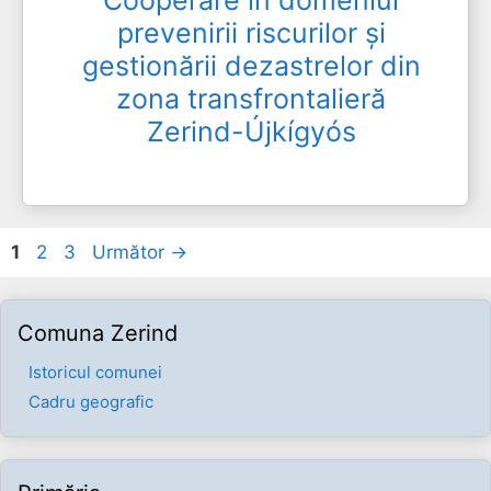
prevenirii riscurilor și
gestionării dezastrelor din
zona transfrontalieră
Zerind-Újkígyós
Pagina
Pagina
Pagina
1
2
3
Următor
→
Comuna Zerind
Istoricul comunei
Cadru geografic