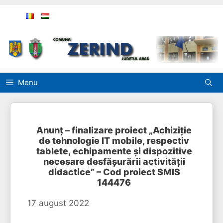
Sari
la
conținut
Menu
Anunț – finalizare proiect „Achiziție
de tehnologie IT mobile, respectiv
tablete, echipamente și dispozitive
necesare desfășurării activității
didactice” – Cod proiect SMIS
144476
17 august 2022