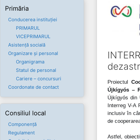
Primăria
Conducerea instituției
PRIMARUL
VICEPRIMARUL
Asistență socială
INTERRE
Organizare și personal
Organigrama
dezastr
Statul de personal
Cariere – concursuri
Proiectul
Coop
Coordonate de contact
Újkígyós – 
Újkígyós din 
Interreg V-A 
Consiliul local
inclusiv în câ
de cooperarea î
Componenţă
Regulament
Astfel, obiect