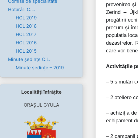
Comisii de specialitate
prevenirea și 
Hotărâri C.L.
Zerind – Újkí
HCL 2019
pregătirii ech
HCL 2018
precum și îmb
HCL 2017
populația loca
HCL 2016
dezastrelor. 
care vor benef
HCL 2015
Minute ședințe C.L.
Activitățile 
Minute ședințe – 2019
– 5 simulări c
Localități înfrățite
– 2 ateliere c
ORAȘUL GYULA
– achiziția de
echipament de
– 2 campanii 