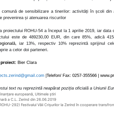
omună de sensibilizare a tinerilor: activități în școli din 
re prevenirea și atenuarea riscurilor
 proiectului ROHU-54 a început la 1 aprilie 2019, iar data d
iectului este de 489230,00 EUR, din care 85%, adică 4
egională,
iar 13%, respectiv 10% reprezintă sprijinul ce
oprie a celor doi parteneri.
proiect:
Bier Clara
jects.zerind@gmail.com
|
Telefon/ Fax: 0257-355566 |
www.pr
stui text nu reprezintă neapărat poziția oficială a Uniunii Eu
finanţare europeană
,
Ultimele ştiri
nară a C.L. Zerind din 26.06.2019
HU-292) Festivalul Văii Crișurilor la Zerind în cooperare transfro