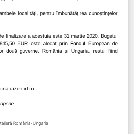
ambele localități, pentru îmbunătățirea cunoștințelor
e finalizare a acestuia este 31 martie 2020. Bugetul
15845,50 EUR este alocat
prin Fondul European de
lor două guverne, România și Ungaria, restul fiind
imariazerind.ro
ropene.
ntalieră România-Ungaria