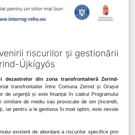
rii riscurilor și gestionării
erind-Újkígyós
i dezastrelor din zona transfrontalieră Zerind-
iat transfrontalier între Comuna Zerind și Orașul
or de urgență și este finanțat în cadrul Programului
i similare de mediu sau provocate de om (incendii,
i, iar pentru a le gestiona în mod optim, este nevoie
emului existent de abordare a riscurilor specifice prin