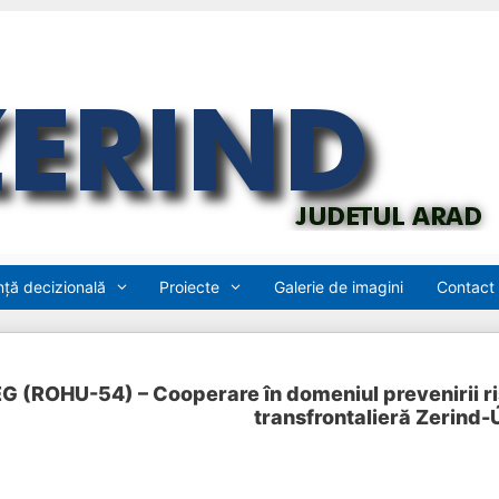
ță decizională
Proiecte
Galerie de imagini
Contact
 (ROHU-54) – Cooperare în domeniul prevenirii risc
transfrontalieră Zerind-