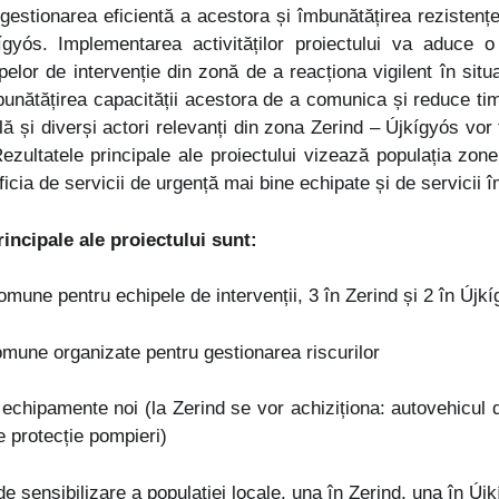
gestionarea eficientă a acestora și îmbunătățirea rezistențe
gyós. Implementarea activităților proiectului va aduce 
ipelor de intervenție din zonă de a reacționa vigilent în situ
unătățirea capacității acestora de a comunica și reduce ti
lă și diverși actori relevanți din zona Zerind – Újkígyós vor
Rezultatele principale ale proiectului vizează populația zon
icia de servicii de urgență mai bine echipate și de servicii î
principale ale proiectului sunt:
omune pentru echipele de intervenții, 3 în Zerind și 2 în Újk
omune organizate pentru gestionarea riscurilor
 echipamente noi (la Zerind se vor achiziționa: autovehicul 
 protecție pompieri)
de sensibilizare a populației locale, una în Zerind, una în 