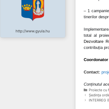
– 1 campanie c
tinerilor desp
Implementarea
http://www.gyula.hu
total al pro
Dezvoltare R
contribuția pr
Coordonator 
Contact:
pro
Conținutul ace
Categorii
Proiecte cu 
Ședința ordi
INTERREG (RO