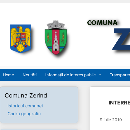
Sari
la
conținut
Home
Noutăți
Informații de interes public
Transparen
Comuna Zerind
INTERREG
Istoricul comunei
Cadru geografic
9 iulie 2019