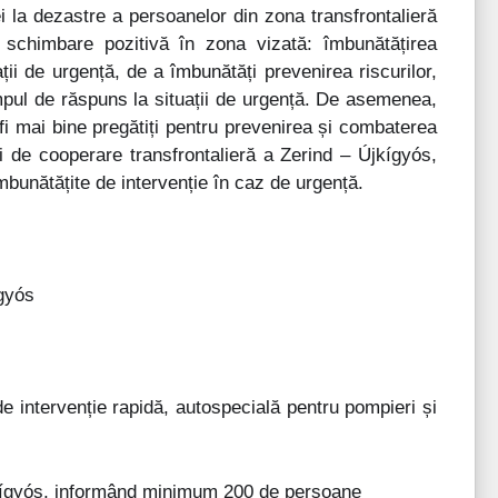
i la dezastre a persoanelor din zona transfrontalieră
o schimbare pozitivă în zona vizată: îmbunătățirea
ații de urgență, de a îmbunătăți prevenirea riscurilor,
mpul de răspuns la situații de urgență. De asemenea,
 fi mai bine pregătiți pentru prevenirea și combaterea
ei de cooperare transfrontalieră a Zerind – Újkígyós,
mbunătățite de intervenție în caz de urgență.
ígyós
de intervenție rapidă, autospecială pentru pompieri și
Újkígyós, informând minimum 200 de persoane