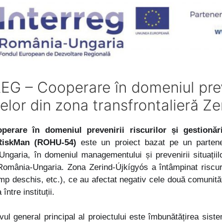
G – Cooperare în domeniul preveni
elor din zona transfrontalieră Z
erare în domeniul prevenirii riscurilor și gestionări
RiskMan (ROHU-54)
este un proiect bazat pe un partener
Ungaria, în domeniul managementului și prevenirii situațiil
România-Ungaria. Zona Zerind-Újkígyós a întâmpinat riscur
mp deschis, etc.), ce au afectat negativ cele două comunităț
ntre instituții.
ivul general principal al proiectului este îmbunătățirea sist