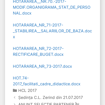
HOTARAREA__NR.70.-2017-
MODIF.ORGANIGRAMA_STAT_DE_PERSO
NAL.docx
HOTARAREA_NR_71-2017-
_STABILIREA__SALARIILOR_DE_BAZA.doc
x
HOTARAREA_NR_72-2017-
RECTIFICARE_BUGET.docx
HOTARAREA_NR_73-2017.docx
HOT.74-
2017_facilitati_cadre_didactice.docx
Categorii
HCL 2017
Şedinţa C.L. Zerind din 21.07.2017
ANUNŢ SELECŢIE PARTENER ÎN