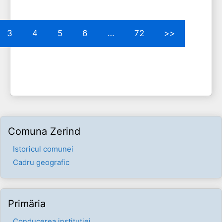
3
4
5
6
…
72
>>
Comuna Zerind
Istoricul comunei
Cadru geografic
Primăria
Conducerea instituției