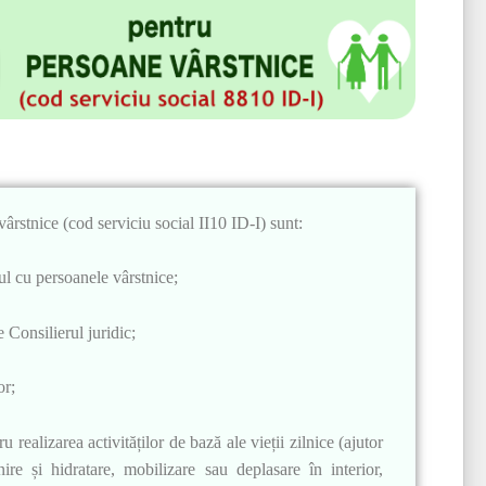
vârstnice (cod serviciu social II10 ID-I) sunt:
ul cu persoanele vârstnice;
e Consilierul juridic;
or;
u realizarea activităților de bază ale vieții zilnice (ajutor
nire și hidratare, mobilizare sau deplasare în interior,