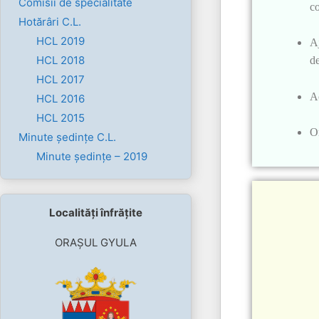
Comisii de specialitate
co
Hotărâri C.L.
HCL 2019
Aj
HCL 2018
de
HCL 2017
Ac
HCL 2016
HCL 2015
Or
Minute ședințe C.L.
Minute ședințe – 2019
Localități înfrățite
ORAȘUL GYULA