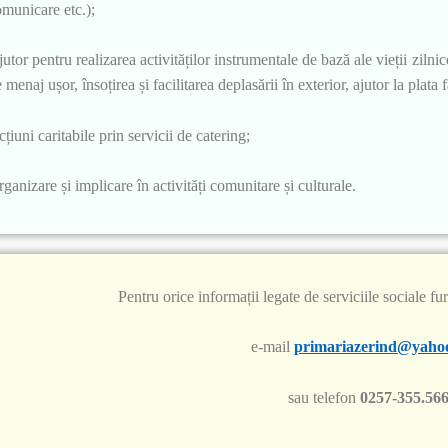
municare etc.);
utor pentru realizarea activităților instrumentale de bază ale vieții zilni
 menaj ușor, însoțirea și facilitarea deplasării în exterior, ajutor la plata f
țiuni caritabile prin servicii de catering;
ganizare și implicare în activități comunitare și culturale.
Pentru orice informații legate de serviciile sociale fur
e-mail
primariazerind@yaho
sau telefon
0257-355.56