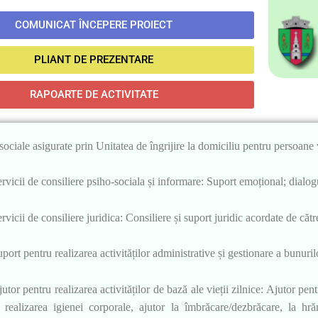
COMUNICAT ÎNCEPERE PROIECT
PLIANT DE PREZENTARE
RAPOARTE DE ACTIVITATE
 sociale asigurate prin Unitatea de îngrijire la domiciliu pentru persoane 
rvicii de consiliere psiho-sociala și informare: Suport emoțional; dialog
rvicii de consiliere juridica: Consiliere și suport juridic acordate de cătr
port pentru realizarea activităților administrative și gestionare a bunuril
utor pentru realizarea activităților de bază ale vieții zilnice: Ajutor pentr
 realizarea igienei corporale, ajutor la îmbrăcare/dezbrăcare, la hră