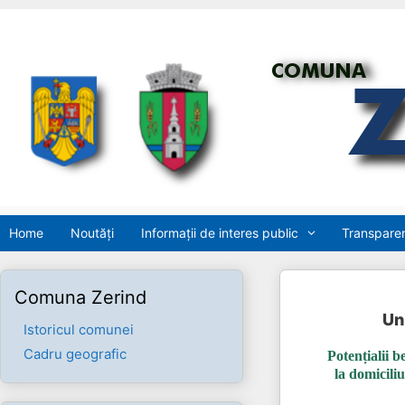
Home
Noutăți
Informații de interes public
Transparen
Comuna Zerind
Un
Istoricul comunei
Cadru geografic
Potențialii be
la domicili