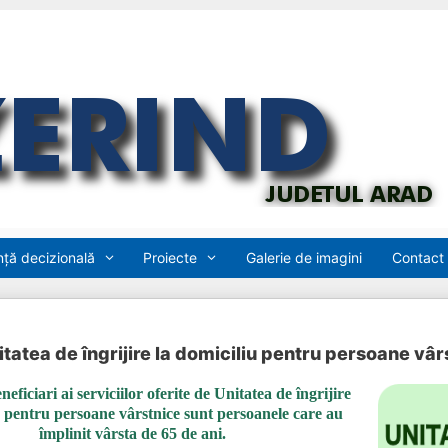
ță decizională
Proiecte
Galerie de imagini
Contact
itatea de îngrijire la domiciliu pentru persoane vâr
neficiari ai serviciilor oferite de Unitatea de îngrijire
u pentru persoane vârstnice sunt persoanele care au
împlinit vârsta de 65 de ani.