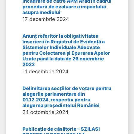
încadrare de către APM Arad în cadrul
procedurii de evaluare a impactului
asupra mediului
17 decembrie 2024
Anunț referitor la obligativitatea
înscrierii în Registrul de Evidență a
Sistemelor Individuale Adecvate
pentru Colectarea și Epurarea Apelor
Uzate până la data de 26 noiembrie
2022
11 decembrie 2024
Delimitarea secțiilor de votare pentru
alegerile parlamentare din
01.12.2024, respectiv pentru
alegerea președintelui României
24 octombrie 2024
Publicație de căsătorie – SZILASI