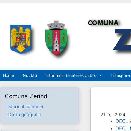
Sari
la
conținut
Home
Noutăți
Informații de interes public
Transparen
Comuna Zerind
Istoricul comunei
Cadru geografic
21 mai 2024
DECL.
DECL.