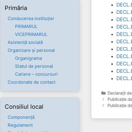
DECL.
Primăria
DECL.
Conducerea instituției
DECL.
PRIMARUL
DECL.
DECL.
VICEPRIMARUL
DECL.
Asistență socială
DECL.
Organizare și personal
DECL.
Organigrama
DECL.
Statul de personal
DECL.
Cariere – concursuri
DECL.
Coordonate de contact
Categorii
Declaraţii d
Publicație
Publicație
Consiliul local
Componenţă
Regulament