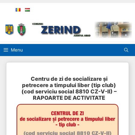
Sari
la
conținut
Menu
Centru de zi de socializare și
petrecere a timpului liber (tip club)
(cod serviciu social 8810 CZ-V-II) –
RAPOARTE DE ACTIVITATE