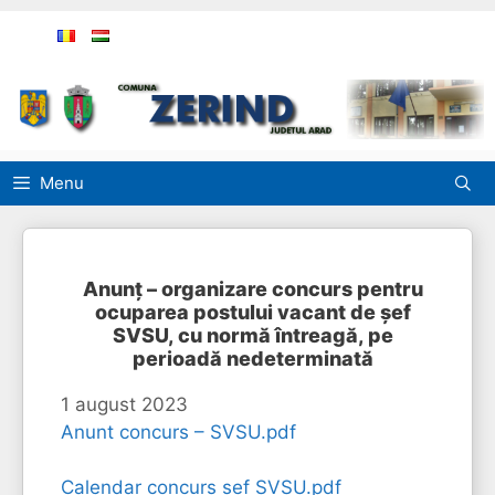
Sari
la
conținut
Menu
Anunț – organizare concurs pentru
ocuparea postului vacant de șef
SVSU, cu normă întreagă, pe
perioadă nedeterminată
1 august 2023
Anunt concurs – SVSU.pdf
Calendar concurs sef SVSU.pdf