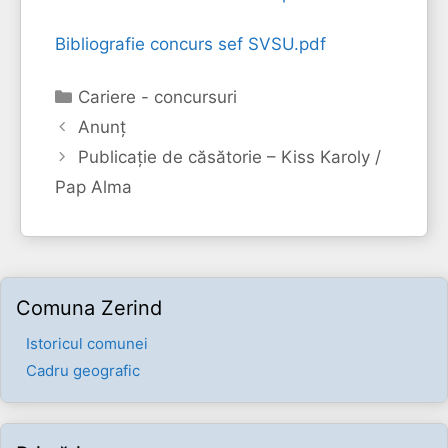
Bibliografie concurs sef SVSU.pdf
Categorii
Cariere - concursuri
Anunț
Publicație de căsătorie – Kiss Karoly /
Pap Alma
Comuna Zerind
Istoricul comunei
Cadru geografic