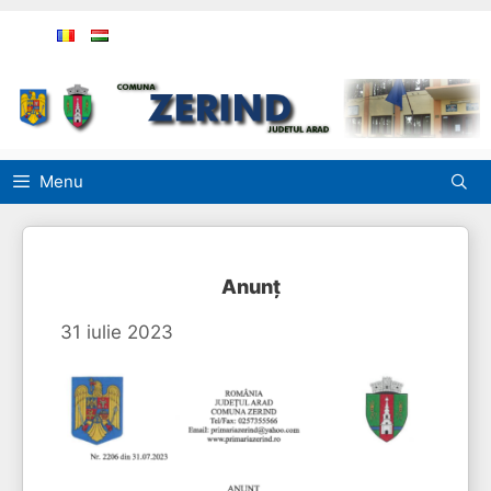
Sari
la
conținut
Menu
Anunț
31 iulie 2023