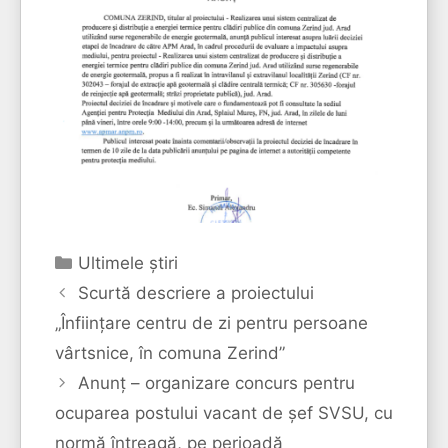
Categorii
Ultimele ştiri
Scurtă descriere a proiectului
„Înființare centru de zi pentru persoane
vârtsnice, în comuna Zerind”
Anunț – organizare concurs pentru
ocuparea postului vacant de șef SVSU, cu
normă întreagă, pe perioadă