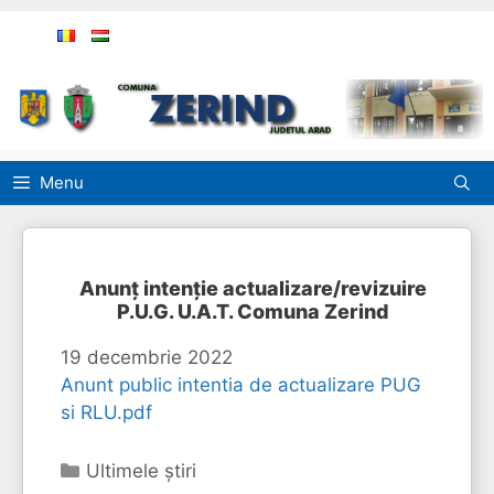
Sari
la
conținut
Menu
Anunț intenție actualizare/revizuire
P.U.G. U.A.T. Comuna Zerind
19 decembrie 2022
Anunt public intentia de actualizare PUG
si RLU.pdf
Categorii
Ultimele ştiri