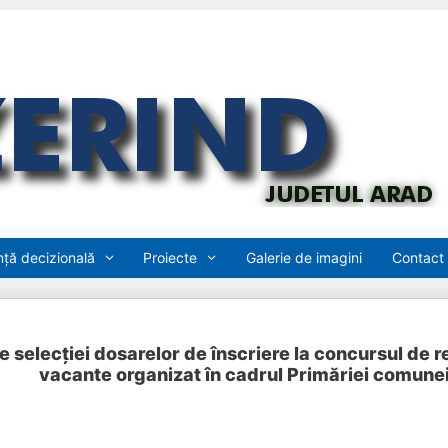
ță decizională
Proiecte
Galerie de imagini
Contact
e selecției dosarelor de înscriere la concursul de r
vacante organizat în cadrul Primăriei comunei