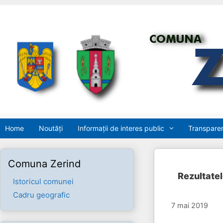
Sari
la
conținut
Home
Noutăți
Informații de interes public
Transparen
Comuna Zerind
Rezultatel
Istoricul comunei
Cadru geografic
7 mai 2019