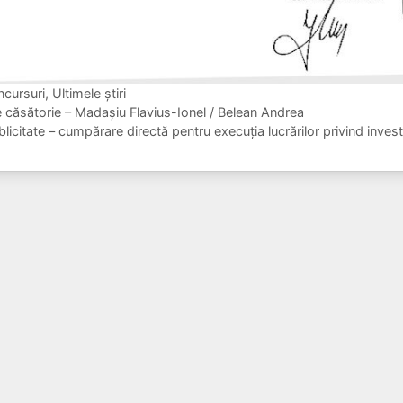
ncursuri
,
Ultimele ştiri
e căsătorie – Madașiu Flavius-Ionel / Belean Andrea
licitate – cumpărare directă pentru execuția lucrărilor privind invest