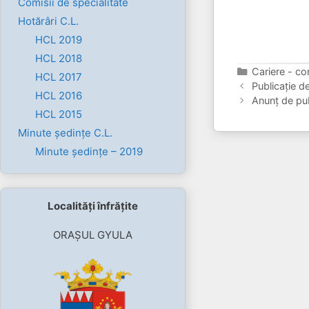
Comisii de specialitate
Hotărâri C.L.
HCL 2019
HCL 2018
Categorii
Cariere - co
HCL 2017
Publicație d
HCL 2016
Anunț de pub
HCL 2015
Minute ședințe C.L.
Minute ședințe – 2019
Localități înfrățite
ORAȘUL GYULA