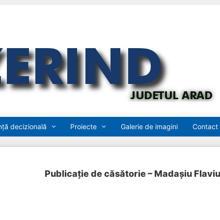
ță decizională
Proiecte
Galerie de imagini
Contact
Publicație de căsătorie – Madașiu Flavi