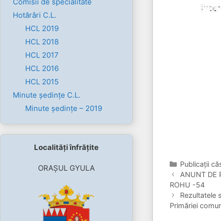
Comisii de specialitate
Hotărâri C.L.
HCL 2019
HCL 2018
HCL 2017
HCL 2016
HCL 2015
Minute ședințe C.L.
Minute ședințe – 2019
Localități înfrățite
Categorii
Publicaţii că
ORAȘUL GYULA
ANUNT DE 
ROHU -54
Rezultatele 
Primăriei comun