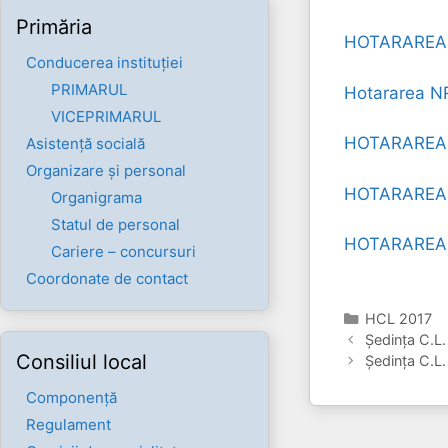
Primăria
HOTARAREA N
Conducerea instituției
PRIMARUL
Hotararea N
VICEPRIMARUL
HOTARAREA 
Asistență socială
Organizare și personal
HOTARAREA 
Organigrama
Statul de personal
HOTARAREA 
Cariere – concursuri
Coordonate de contact
Categorii
HCL 2017
Ședința C.L.
Consiliul local
Ședința C.L.
Componenţă
Regulament