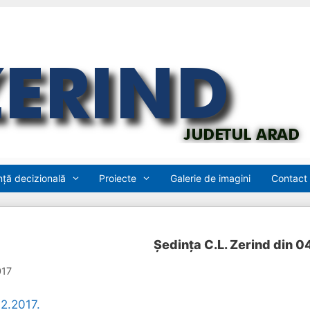
ță decizională
Proiecte
Galerie de imagini
Contact
Ședința C.L. Zerind din 0
017
2.2017.