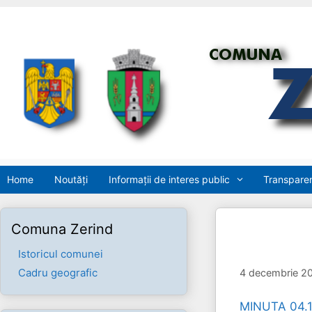
Sari
la
conținut
Home
Noutăți
Informații de interes public
Transparen
Comuna Zerind
Istoricul comunei
Cadru geografic
4 decembrie 2
MINUTA 04.1