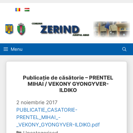
Sari
la
conținut
Menu
Publicaţie de căsătorie – PRENTEL
MIHAI / VEKONY GYONGYVER-
ILDIKO
2 noiembrie 2017
PUBLICATIE_CASATORIE-
PRENTEL_MIHAI_-
_VEKONY_GYONGYVER-ILDIKO.pdf
Categorii
Uncategorised