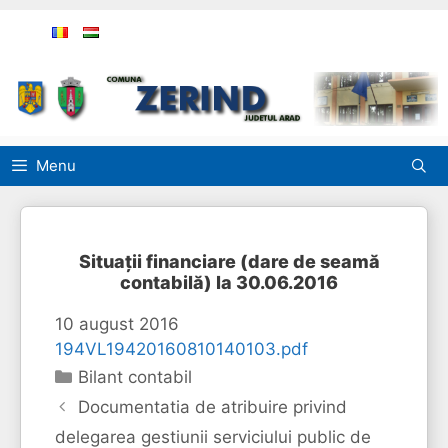
Sari
la
conținut
Menu
Situații financiare (dare de seamă
contabilă) la 30.06.2016
10 august 2016
194VL19420160810140103.pdf
Categorii
Bilant contabil
Documentatia de atribuire privind
delegarea gestiunii serviciului public de