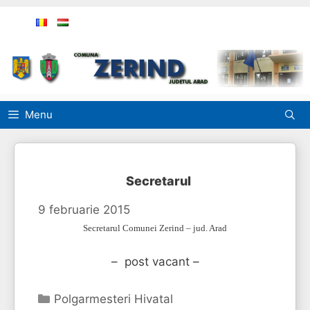
Sari
la
conținut
Menu
Secretarul
9 februarie 2015
Secretarul Comunei Zerind – jud. Arad
– post vacant –
Categorii
Polgarmesteri Hivatal