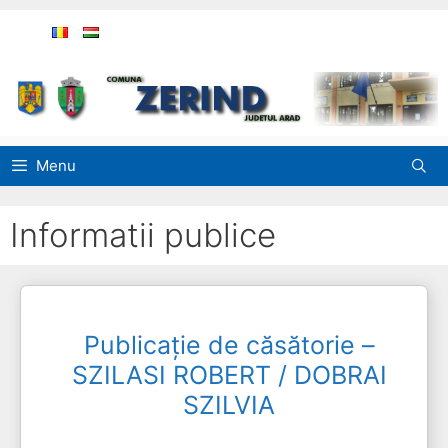
Sari
la
conținut
Menu
Informatii publice
Publicație de căsătorie –
SZILASI ROBERT / DOBRAI
SZILVIA