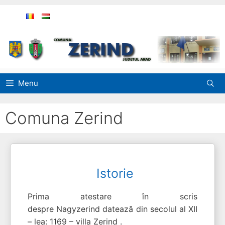
Sari
la
conținut
Menu
Comuna Zerind
Istorie
Prima atestare în scris
despre Nagyzerind datează din secolul al XII
– lea: 1169 – villa Zerind .