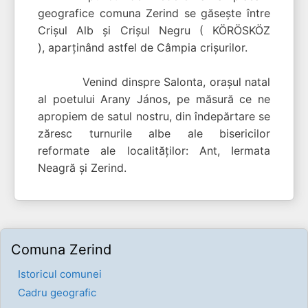
geografice comuna Zerind se găseşte între
Crişul Alb şi Crişul Negru ( KÖRÖSKÖZ
), aparţinând astfel de Câmpia crişurilor.
Venind dinspre Salonta, oraşul natal
al poetului Arany János, pe măsură ce ne
apropiem de satul nostru, din îndepărtare se
zăresc turnurile albe ale bisericilor
reformate ale localităţilor: Ant, Iermata
Neagră şi Zerind.
Comuna Zerind
Istoricul comunei
Cadru geografic