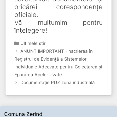
oricărei corespondențe
oficiale.
Vă mulțumim pentru
înțelegere!
Categorii
Ultimele ştiri
ANUNT IMPORTANT -​Inscrierea în
Registrul de Evidență a Sistemelor
Individuale Adecvate pentru Colectarea și
Epurarea Apelor Uzate
Documentație PUZ zona industrială
Comuna Zerind