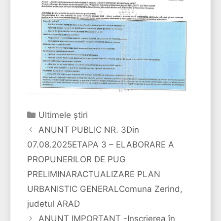
Categorii
Ultimele ştiri
ANUNT PUBLIC NR. 3Din
07.08.2025ETAPA 3 – ELABORARE A
PROPUNERILOR DE PUG
PRELIMINARACTUALIZARE PLAN
URBANISTIC GENERALComuna Zerind,
judetul ARAD
ANUNT IMPORTANT -​Inscrierea în