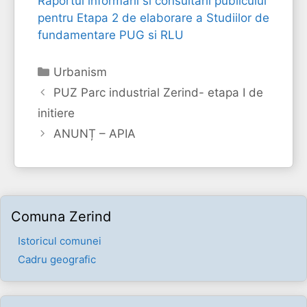
Raportul informarii si consultarii publicului
pentru Etapa 2 de elaborare a Studiilor de
fundamentare PUG si RLU
Categorii
Urbanism
PUZ Parc industrial Zerind- etapa I de
initiere
ANUNȚ – APIA
Comuna Zerind
Istoricul comunei
Cadru geografic