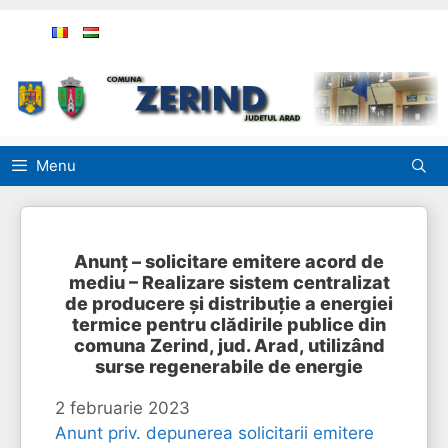
Sari
la
conținut
Menu
Anunț – solicitare emitere acord de
mediu – Realizare sistem centralizat
de producere și distribuție a energiei
termice pentru clădirile publice din
comuna Zerind, jud. Arad, utilizând
surse regenerabile de energie
2 februarie 2023
Anunt priv. depunerea solicitarii emitere