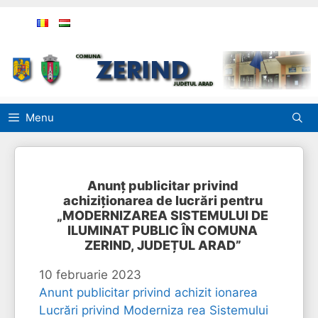
Sari
la
conținut
Menu
Anunț publicitar privind
achiziționarea de lucrări pentru
„MODERNIZAREA SISTEMULUI DE
ILUMINAT PUBLIC ÎN COMUNA
ZERIND, JUDEȚUL ARAD”
10 februarie 2023
Anunt publicitar privind achizit ionarea
Lucrări privind Moderniza rea Sistemului