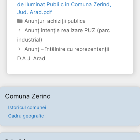
de Iluminat Publi c in Comuna Zerind,
Jud. Arad.pdf
Categorii
Anunțuri achiziții publice
Anunț intenție realizare PUZ (parc
industrial)
Anunț – întâlnire cu reprezentanții
D.A.J. Arad
Comuna Zerind
Istoricul comunei
Cadru geografic