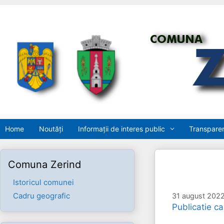
Sari
la
conținut
Home
Noutăți
Informații de interes public
Transparen
Comuna Zerind
Istoricul comunei
Cadru geografic
31 august 202
Publicatie ca