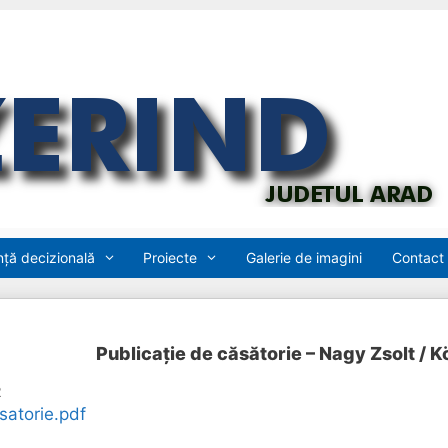
ță decizională
Proiecte
Galerie de imagini
Contact
Publicație de căsătorie – Nagy Zsolt /
2
satorie.pdf