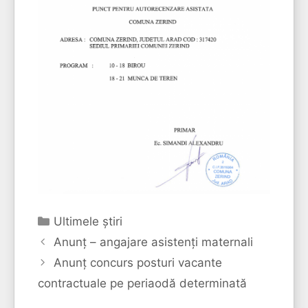
Categorii
Ultimele ştiri
Anunț – angajare asistenți maternali
Anunț concurs posturi vacante
contractuale pe periaodă determinată