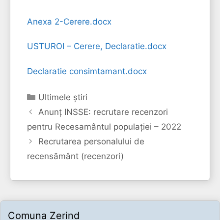
Anexa 2-Cerere.docx
USTUROI – Cerere, Declaratie.docx
Declaratie consimtamant.docx
Categorii
Ultimele ştiri
Anunț INSSE: recrutare recenzori
pentru Recesamântul populației – 2022
Recrutarea personalului de
recensământ (recenzori)
Comuna Zerind