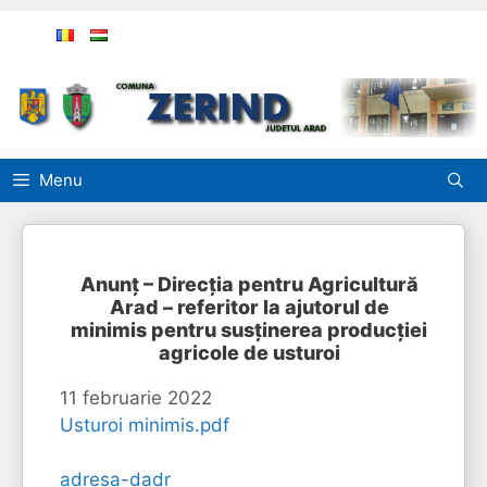
Sari
la
conținut
Menu
Anunț – Direcția pentru Agricultură
Arad – referitor la ajutorul de
minimis pentru susținerea producției
agricole de usturoi
11 februarie 2022
Usturoi minimis.pdf
adresa-dadr