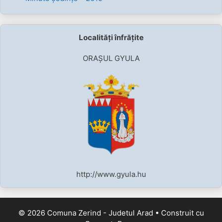
Localități înfrățite
ORAȘUL GYULA
http://www.gyula.hu
© 2026 Comuna Zerind - Judetul Arad
• Construit cu