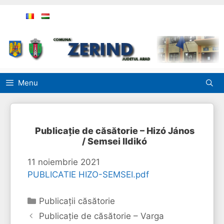
Sari
la
conținut
Menu
Publicație de căsătorie – Hizó János
/ Semsei Ildikó
11 noiembrie 2021
PUBLICATIE HIZO-SEMSEI.pdf
Categorii
Publicaţii căsătorie
Publicație de căsătorie – Varga