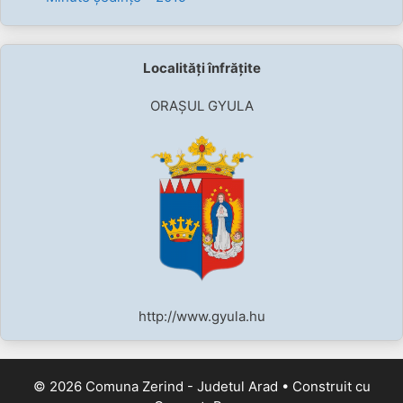
Localități înfrățite
ORAȘUL GYULA
http://www.gyula.hu
© 2026 Comuna Zerind - Judetul Arad
• Construit cu