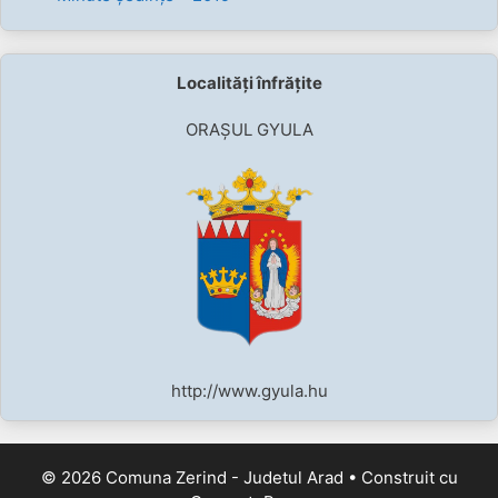
Localități înfrățite
ORAȘUL GYULA
http://www.gyula.hu
© 2026 Comuna Zerind - Judetul Arad
• Construit cu