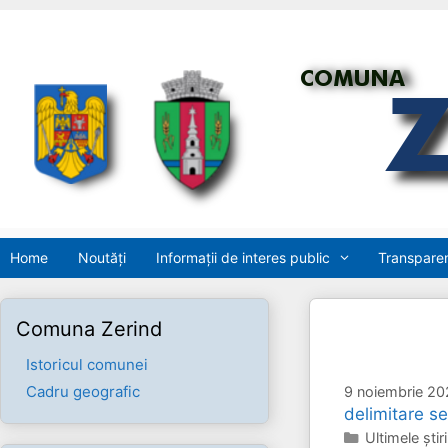
Sari
la
conținut
Home
Noutăți
Informații de interes public
Transparen
Comuna Zerind
Istoricul comunei
Cadru geografic
9 noiembrie 20
delimitare se
Categorii
Ultimele ştiri