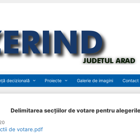
ță decizională
Proiecte
Galerie de imagini
Contact
Delimitarea secțiilor de votare pentru alegeri
20
ctii de votare.pdf