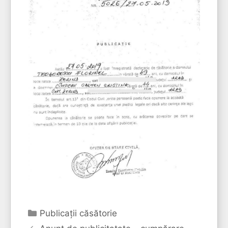
Categorii
Publicaţii căsătorie