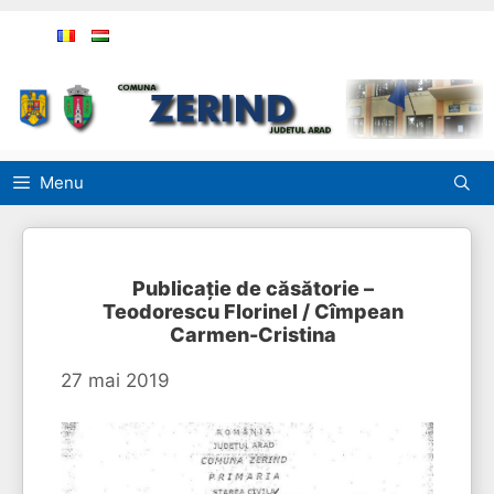
Sari
la
conținut
Menu
Publicație de căsătorie –
Teodorescu Florinel / Cîmpean
Carmen-Cristina
27 mai 2019