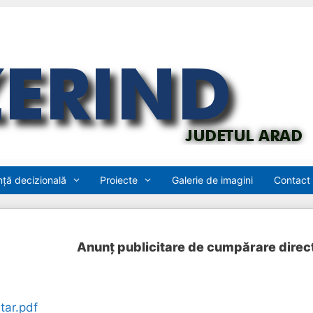
ță decizională
Proiecte
Galerie de imagini
Contact
Anunț publicitare de cumpărare direc
tar.pdf