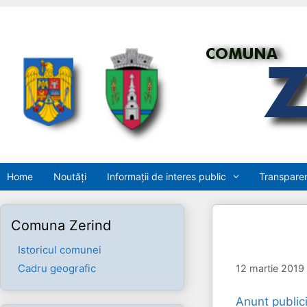
Sari
la
conținut
Home
Noutăți
Informații de interes public
Transparen
Comuna Zerind
Istoricul comunei
Cadru geografic
12 martie 2019
Anunt publici