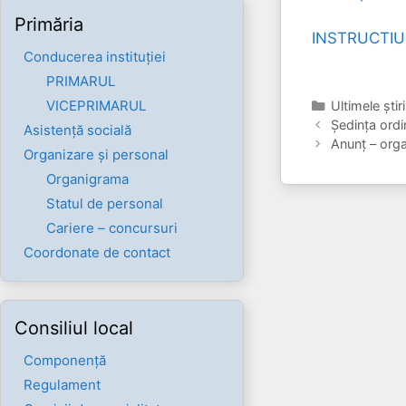
Primăria
INSTRUCTIU
Conducerea instituției
PRIMARUL
Categorii
VICEPRIMARUL
Ultimele ştiri
Ședința ordi
Asistență socială
Anunț – org
Organizare și personal
Organigrama
Statul de personal
Cariere – concursuri
Coordonate de contact
Consiliul local
Componenţă
Regulament