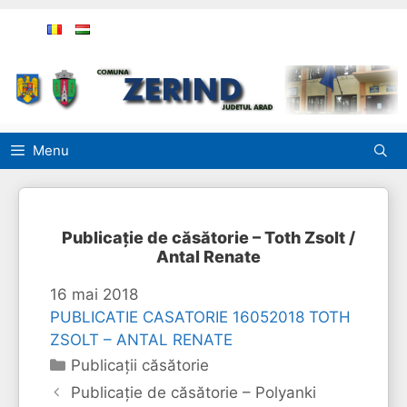
Sari
la
conținut
Menu
Publicație de căsătorie – Toth Zsolt /
Antal Renate
16 mai 2018
PUBLICATIE CASATORIE 16052018 TOTH
ZSOLT – ANTAL RENATE
Categorii
Publicaţii căsătorie
Publicație de căsătorie – Polyanki