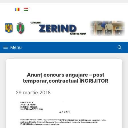
Sari
la
conținut
Menu
Anunț concurs angajare – post
temporar,contractual ÎNGRIJITOR
29 martie 2018