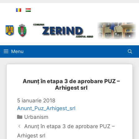
Sari
la
conținut
Menu
Anunț în etapa 3 de aprobare PUZ –
Arhigest srl
5 ianuarie 2018
Anunt_Puz_Arhigest_srl
Categorii
Urbanism
Anunț în etapa 3 de aprobare PUZ –
Arhigest srl