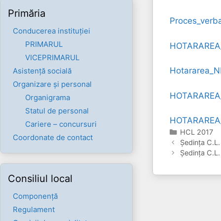
Primăria
Proces_verba
Conducerea instituției
PRIMARUL
HOTARAREA_N
VICEPRIMARUL
Hotararea_N
Asistență socială
Organizare și personal
HOTARAREA_
Organigrama
Statul de personal
HOTARAREA_
Cariere – concursuri
Categorii
HCL 2017
Coordonate de contact
Şedinţa C.L.
Şedinţa C.L.
Consiliul local
Componenţă
Regulament