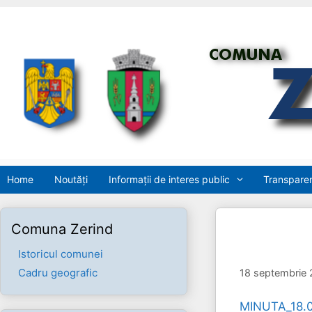
Sari
la
conținut
Home
Noutăți
Informații de interes public
Transparen
Comuna Zerind
Istoricul comunei
Cadru geografic
18 septembrie 
MINUTA_18.0