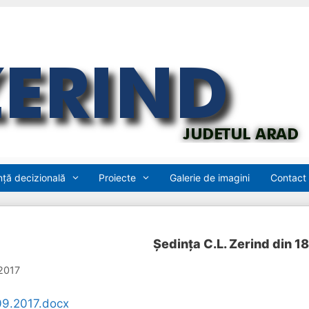
ță decizională
Proiecte
Galerie de imagini
Contact
Şedinţa C.L. Zerind din 1
2017
9.2017.docx