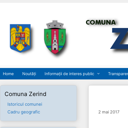
Sari
la
conținut
Home
Noutăți
Informații de interes public
Transparen
Comuna Zerind
Istoricul comunei
Cadru geografic
2 mai 2017