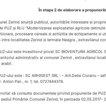
În etapa 2 de elaborare a propuneril
ei Zerind anunţă publicul, autorităţile interesate şi propri
 de PUZ şi RLU
“Modernizarea exploatatiei agricole detinute 
tionare, procesare cereale si achizitia de echipamente si ut
 intre localitatea Zerind si Iermata Neagra , extravilanul co
PUZ-ului este Investitorul privat SC BIOVENTURA AGRICOL SR
eritoriul administrativ al comunei Zerind , extravilanul locali
arabil .
UZ-ului este :
SC ARHIGEST SRL : – Arh.Delia Ciurariu – sef p
r. Anton Pan , nr. 1, tel. 0727444378.
 invitat să consulte documentele privind propunerile de PUZ 
sediul Primăriei Comunei Zerind, în perioada
02.05.2017- 2