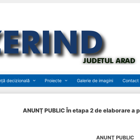
ță decizională
Proiecte
Galerie de imagini
Contact
ANUNŢ PUBLIC În etapa 2 de elaborare a p
ANUN
Ţ PUBLIC