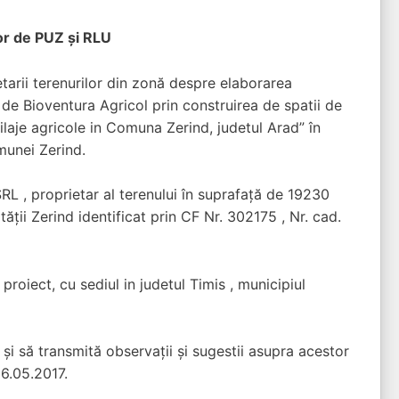
or de PUZ şi RLU
etarii terenurilor din zonă despre elaborarea
de Bioventura Agricol prin construirea de spatii de
ilaje agricole in Comuna Zerind, judetul Arad”
în
munei Zerind.
L , proprietar al terenului în suprafaţă de 19230
tăţii Zerind identificat prin CF Nr. 302175 , Nr. cad.
roiect, cu sediul in judetul Timis , municipiul
şi să transmită observaţii şi sugestii asupra acestor
6.05.2017.