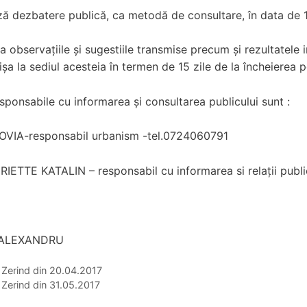
ă dezbatere publică, ca metodă de consultare, în data de 15.
a observaţiile şi sugestiile transmise precum şi rezultatele i
fişa la sediul acesteia în termen de 15 zile de la încheierea 
sponsabile cu informarea şi consultarea publicului sunt :
VIA-responsabil urbanism -tel.0724060791
ETTE KATALIN – responsabil cu informarea si relaţii publ
 ALEXANDRU
 Zerind din 20.04.2017
 Zerind din 31.05.2017