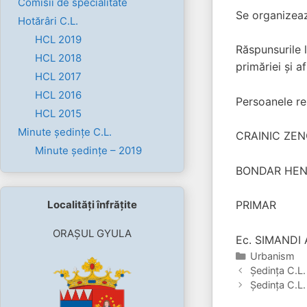
Comisii de specialitate
Se organizeaz
Hotărâri C.L.
HCL 2019
Răspunsurile l
HCL 2018
primăriei şi a
HCL 2017
HCL 2016
Persoanele re
HCL 2015
Minute ședințe C.L.
CRAINIC ZENO
Minute ședințe – 2019
BONDAR HENRI
Localități înfrățite
PRIMAR
ORAȘUL GYULA
Ec. SIMANDI
Categorii
Urbanism
Şedinţa C.L.
Şedinţa C.L.