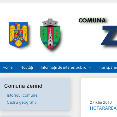
Sari
la
conținut
Home
Noutăți
Informații de interes public
Transparen
Comuna Zerind
Istoricul comunei
Cadru geografic
27 iulie 2016
HOTARAREA_