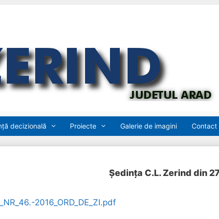
ță decizională
Proiecte
Galerie de imagini
Contact
Ședința C.L. Zerind din 2
NR_46.-2016_ORD_DE_ZI.pdf