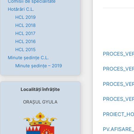
Comisii de specialitate
Hotărâri C.L.
HCL 2019
HCL 2018
HCL 2017
HCL 2016
HCL 2015
PROCES_VER
Minute ședințe C.L.
Minute ședințe – 2019
PROCES_VER
PROCES_VER
Localități înfrățite
PROCES_VER
ORAȘUL GYULA
PROIECT_HO
PV.AFISARE