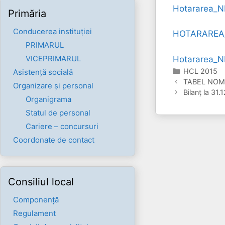
Hotararea_N
Primăria
Conducerea instituției
HOTARAREA_
PRIMARUL
VICEPRIMARUL
Hotararea_N
Categorii
HCL 2015
Asistență socială
TABEL NOMINA
Organizare și personal
Bilanț la 31
Organigrama
Statul de personal
Cariere – concursuri
Coordonate de contact
Consiliul local
Componenţă
Regulament