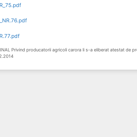
R_75.pdf
NR.76.pdf
R.77.pdf
L Privind producatorii agricoli carora li s-a eliberat atestat de p
.12.2014