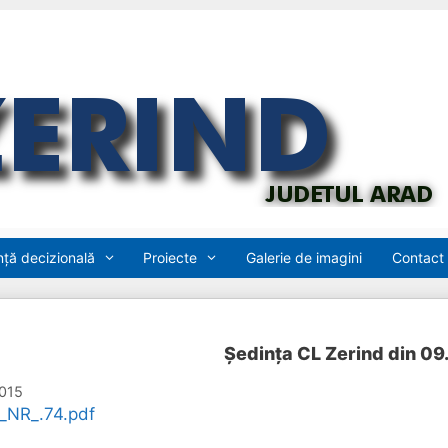
ță decizională
Proiecte
Galerie de imagini
Contact
Ședința CL Zerind din 09
2015
NR_.74.pdf