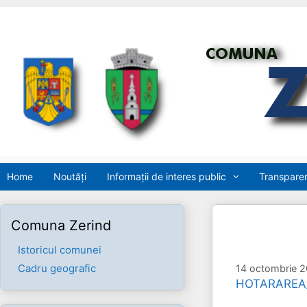
Sari
la
conținut
Home
Noutăți
Informații de interes public
Transparen
Comuna Zerind
Istoricul comunei
Cadru geografic
14 octombrie 
HOTARAREA_