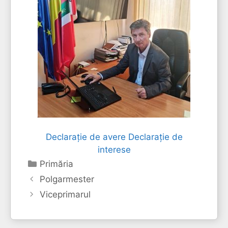
Declarație de avere
Declarație de
interese
Categorii
Primăria
Polgarmester
Viceprimarul