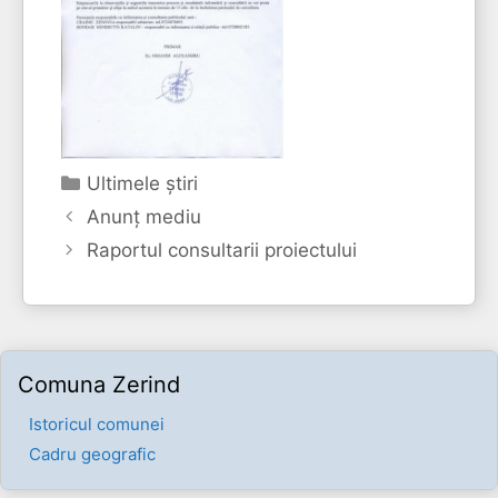
Categorii
Ultimele ştiri
Anunţ mediu
Raportul consultarii proiectului
Comuna Zerind
Istoricul comunei
Cadru geografic