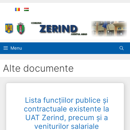
Sari
la
conținut
Menu
Alte documente
Lista funcțiilor publice și
contractuale existente la
UAT Zerind, precum și a
veniturilor salariale