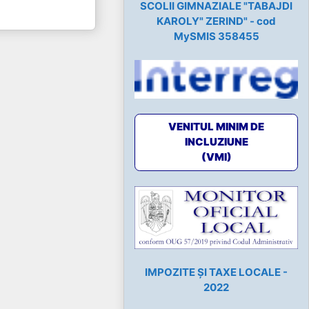
SCOLII GIMNAZIALE "TABAJDI
KAROLY" ZERIND" - cod
MySMIS 358455
VENITUL MINIM DE
INCLUZIUNE
(VMI)
IMPOZITE ȘI TAXE LOCALE -
2022