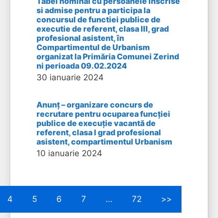
Tabel nominal cu persoanele inscrise
si admise pentru a participa la
concursul de functiei publice de
executie de referent, clasa III, grad
profesional asistent, în
Compartimentul de Urbanism
organizat la Primăria Comunei Zerind
ni perioada 09.02.2024
30 ianuarie 2024
Anunț – organizare concurs de
recrutare pentru ocuparea funcției
publice de execuție vacantă de
referent, clasa I grad profesional
asistent, compartimentul Urbanism
10 ianuarie 2024
4
5
6
7
…
72
>>