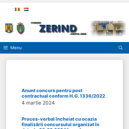
Sari
la
conținut
Menu
Anunt concurs pentru post
contractual conform H.G. 1336/2022
4 martie 2024
Proces-verbal încheiat cu ocazia
finalizării concursului organizat în